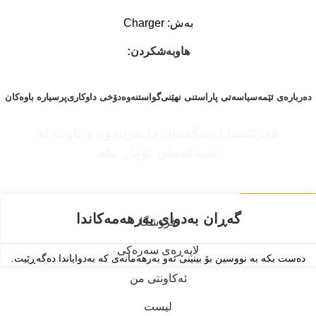
بەش:
Charger
هاوبەشکردن:
دەربارەی ئێمە
سیاسەتی پاراستنی نهێنی
گواستنەوە
دۆخی داوکاری
پرسیارە باوەکان
KurdiSoft
Copyright © 2025
هەرئێستا ئەپەکەمان دابەزێنەوە و ناوت لە
ئەپەکەمان تۆمار بکە
تاکوو ئۆفەری داشکاندن ببەیتەوە!
Install Our APP
فرۆشگا
لاپەڕەی سەرەکی
دەست بکە بە نووسین بۆ بینینی ئەو بەرهەمانەی کە بەدوایاندا دەگەڕێیت.
ئەکاونتی من
لیست