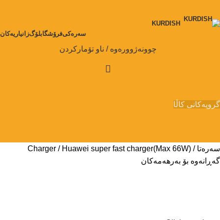
KURDISH
سەرەکی
فرۆشگا
بلۆگ
زانیاریەکان
چوونەژوورەوە / ناو تۆمارکردن
گروپەکانی کاڵا
سەرەتا
Huawei super fast charger(Max 66W)
Charger
گەڕانەوە بۆ بەرهەمەکان