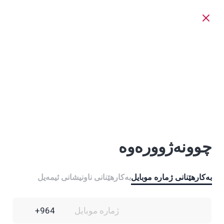
چوونەژوورەوە
بەکارهێنانی ژمارە موبایل
بەکارهێنانی ناونیشانی ئیمەیل