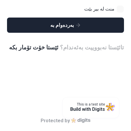
منت لە بیر بێت
بەردەوام بە
تائێستا نەبووییت بەئەندام؟
ئێستا خۆت تۆمار بکە
This is a test site
Build with Digits
Protected by