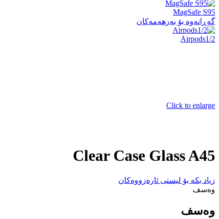
MagSafe S95
گەڕانەوە بۆ بەرهەمەکان
Airpods1/2
Click to enlarge
Clear Case Glass A45
زیاد بکە بۆ لیستی ئارەزووەکان
وەسف
وەسف