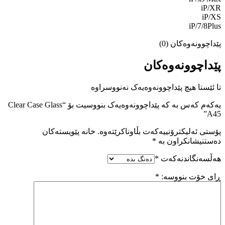
iP/XR
iP/XS
iP/7/8Plus
پێداچوونەوەکان (0)
پێداچوونەوەکان
تا ئێستا هیچ پێداچوونەوەیەک نەنووسراوە
یەکەم کەس بە کە پێداچوونەوەیەک بنووسیت بۆ “Clear Case Glass
A45”
پۆستی ئەلیکترۆنییەکەت بڵاوناکرێتەوە.
خانە پێویستەکان
دەستنیشانکراون بە
*
هەڵسەنگاندنەکەت
*
ڕای خۆت بنووسە:
*