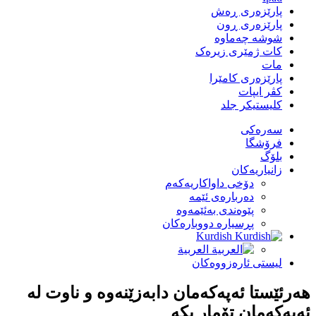
پارێزەری ڕەش
پارێزەری ڕون
شوشە چەماوە
کات ژمێری زیرەک
مات
پارێزەری کامێرا
کڤر ایپات
کلیستیکر جلد
سەرەکی
فرۆشگا
بلۆگ
زانیاریەکان
دۆخی داواکاریەکەم
دەربارەی ئێمە
پێوەندی بەئێمەوە
پڕسیارە دووبارەکان
Kurdish
العربية
لیستی ئارەزووەکان
هەرئێستا ئەپەکەمان دابەزێنەوە و ناوت لە
ئەپەکەمان تۆمار بکە