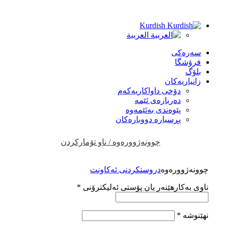
Kurdish
العربية
سەرەکی
فرۆشگا
بلۆگ
زانیاریەکان
دۆخی داواکاریەکەم
دەربارەی ئێمە
پێوەندی بەئێمەوە
پڕسیارە دووبارەکان
چوونەژوورەوە / ناو تۆمارکردن
چوونەژوورەوە
دروستکردنی ئەکاونت
ناوی بەکارهێنەر یان پۆستی ئەلیکترۆنی
*
نهێنوشە
*