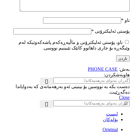
ناو
*
پۆستی ئەلیکترۆنی
*
ناو، پۆستی ئەلیکترۆنی و ماڵپەڕەکەم پاشەکەوتبکە لەم
وێبگەڕە بۆ جاری داهاتوو کاتێک تێبینیم نووسی.
بەش:
PHONE CASE
هاوبەشکردن:
دەست بکە بە نووسین بۆ بینینی ئەو بەرهەمانەی کە بەدوایاندا
دەگەڕێیت.
Close
لیست
پۆلەکان
Original