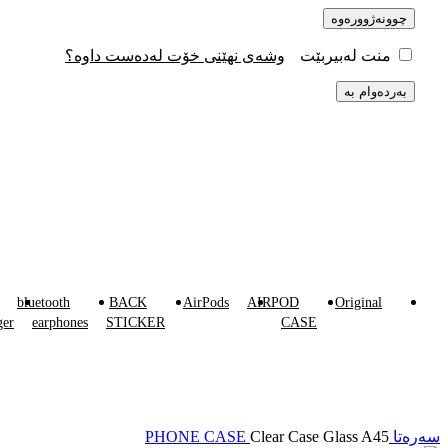
چوونەژوورەوە
وشەی نهێنی خۆت لەدەست داوە؟
منت لەبیربێت
بەردەوام بە
گروپەکانی کاڵا
bluetooth
BACK
AirPods
AIRPOD
Original
ger
earphones
STICKER
CASE
سەرەتا
Clear Case Glass A45
PHONE CASE