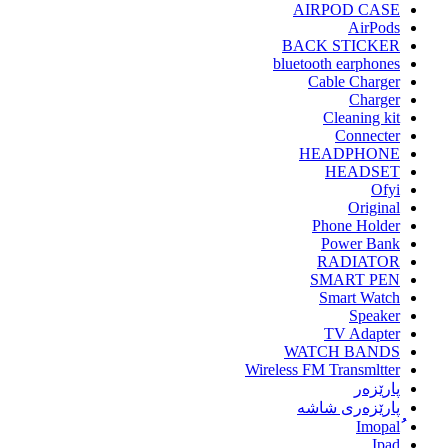
AIRPOD CASE
AirPods
BACK STICKER
bluetooth earphones
Cable Charger
Charger
Cleaning kit
Connecter
HEADPHONE
HEADSET
Ofyi
Original
Phone Holder
Power Bank
RADIATOR
SMART PEN
Smart Watch
Speaker
TV Adapter
WATCH BANDS
Wireless FM Transmltter
پارێزەر
پارێزەری شاشە
Ipad